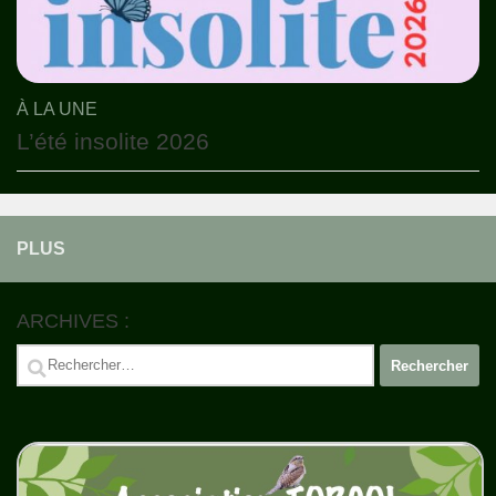
À LA UNE
L’été insolite 2026
PLUS
ARCHIVES :
Rechercher :