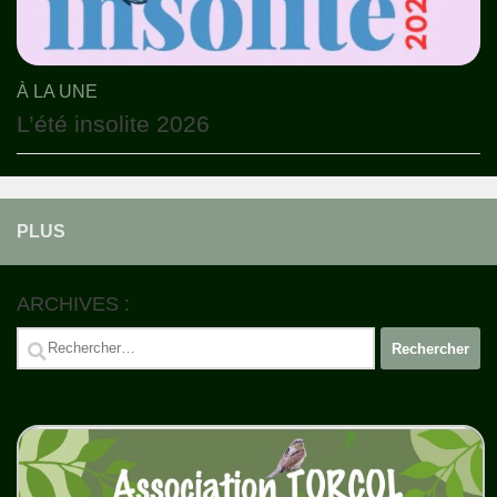
À LA UNE
L’été insolite 2026
PLUS
ARCHIVES :
Rechercher :