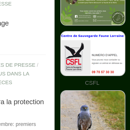
ESSE
lage
S DE PRESSE
/
US DANS LA
ÈCES
CSFL
a la protection
embre: premiers