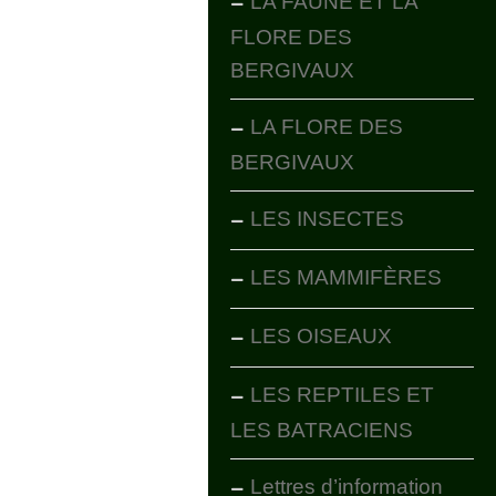
LA FAUNE ET LA
FLORE DES
BERGIVAUX
LA FLORE DES
BERGIVAUX
LES INSECTES
LES MAMMIFÈRES
LES OISEAUX
LES REPTILES ET
LES BATRACIENS
Lettres d’information