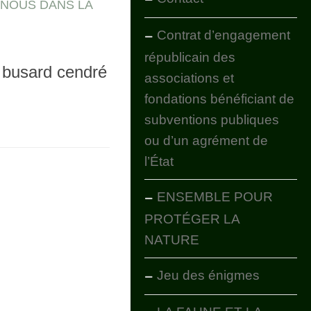
 NOUS DANS LA
Contrat d’engagement
républicain des
 busard cendré
associations et
fondations bénéficiant de
subventions publiques
ou d’un agrément de
l’État
ENSEMBLE POUR
PROTÉGER LA
NATURE
Jeu des énigmes