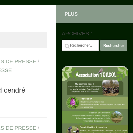
PLUS
ARCHIVES :
Rechercher :
S DE PRESSE
/
ESSE
d cendré
S DE PRESSE
/