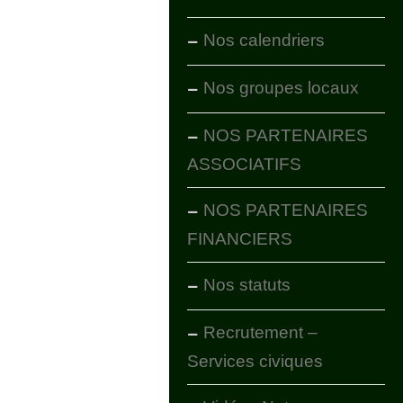
Nos calendriers
Nos groupes locaux
NOS PARTENAIRES
ASSOCIATIFS
NOS PARTENAIRES
FINANCIERS
Nos statuts
Recrutement –
Services civiques