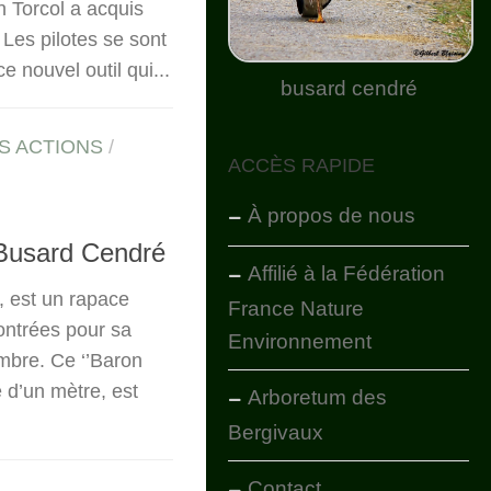
n Torcol a acquis
Les pilotes se sont
e nouvel outil qui...
busard cendré
S ACTIONS
/
ACCÈS RAPIDE
À propos de nous
 Busard Cendré
Affilié à la Fédération
 est un rapace
France Nature
ontrées pour sa
Environnement
embre. Ce ‘’Baron
 d’un mètre, est
Arboretum des
Bergivaux
Contact