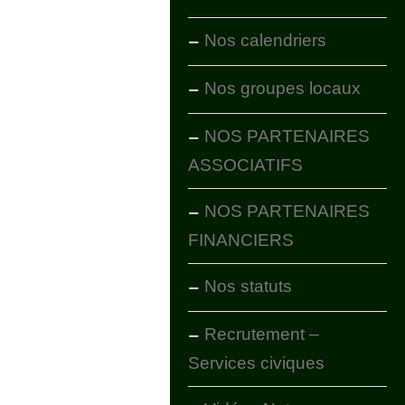
Nos calendriers
Nos groupes locaux
NOS PARTENAIRES
ASSOCIATIFS
NOS PARTENAIRES
FINANCIERS
Nos statuts
Recrutement –
Services civiques