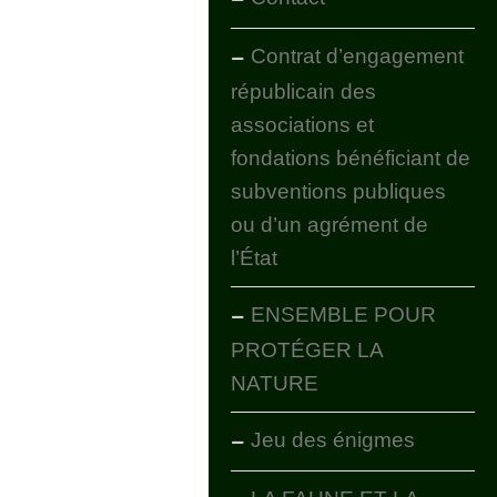
Contrat d’engagement
républicain des
associations et
fondations bénéficiant de
subventions publiques
ou d’un agrément de
l’État
ENSEMBLE POUR
PROTÉGER LA
NATURE
Jeu des énigmes