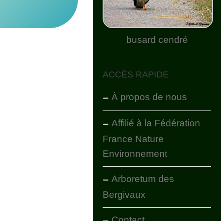
busard cendré
ACCÈS RAPIDE
À propos de nous
Affilié à la Fédération
France Nature
Environnement
Arboretum des
Bergivaux
Contact