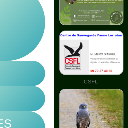
CSFL
ES