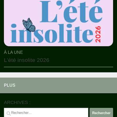
À LA UNE
L’été insolite 2026
PLUS
ARCHIVES :
Rechercher :