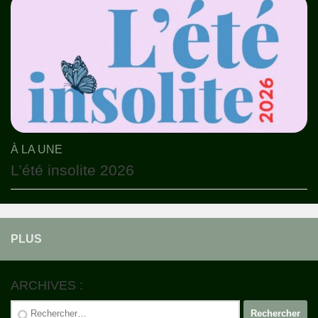
À LA UNE
L’été insolite 2026
PLUS
ARCHIVES :
Rechercher :