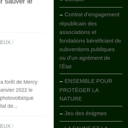
ur sauver le
Contrat d’engagement
républicain des
associations et
fondations bénéficiant de
IEUX
/
subventions publiques
ou d’un agrément de
l’État
ENSEMBLE POUR
a forêt de Mercy
PROTÉGER LA
anvier 2022 le
 photovoltaïque
NATURE
tal de...
Jeu des énigmes
IEUX
/