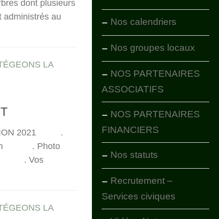
rbres dont plusieurs
t administrés au
Nos calendriers
Nos groupes locaux
TÉGEONS LA
NOS PARTENAIRES
ASSOCIATIFS
NT
NOS PARTENAIRES
FINANCIERS
ATION 2021 .
tion . Photo
Nos statuts
ons . Vos
Recrutement –
Services civiques
TÉGEONS LA