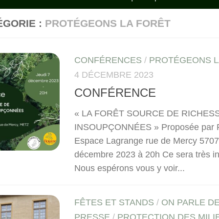
ÉGORIE :
PROTÉGEONS LA FORÊT
CONFÉRENCES
/
PROTÉGEONS L
4 DÉCEMBRE 2023
CONFÉRENCE
« LA FORÊT SOURCE DE RICHES
INSOUPÇONNÉES » Proposée par 
Espace Lagrange rue de Mercy 570
décembre 2023 à 20h Ce sera très int
Nous espérons vous y voir...
FÊTES ET STANDS
/
ON PARLE D
PRESSE
/
PROTECTION DES MILI