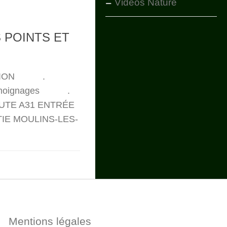
Vidéos Nature
 POINTS ET
RATION .
émoignages .
OUTE A31 ENTRÉE
IE MOULINS-LES-
Mentions légales