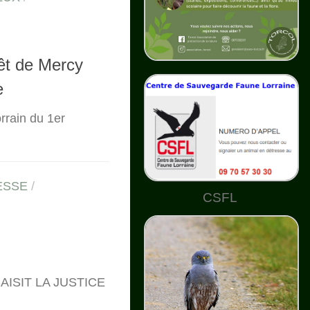
rêt de Mercy
e
rrain du 1er
ESSE
/
CSFL
ISIT LA JUSTICE