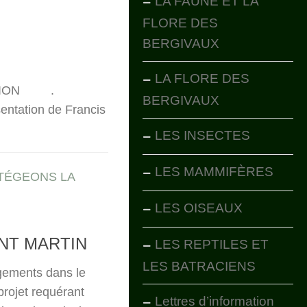
LA FAUNE ET LA
FLORE DES
BERGIVAUX
LA FLORE DES
ATION .
BERGIVAUX
entation de Francis
LES INSECTES
LES MAMMIFÈRES
TÉGEONS LA
LES OISEAUX
INT MARTIN
LES REPTILES ET
LES BATRACIENS
ogements dans le
rojet requérant
Lettres d’information