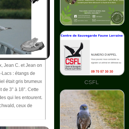
x, Jean C. et Jean on
x-Lacs : étangs de
iel était gris brumeux
CSFL
t de 3° à 18°. Cette
des qui les entourent.
schwald, ceux de