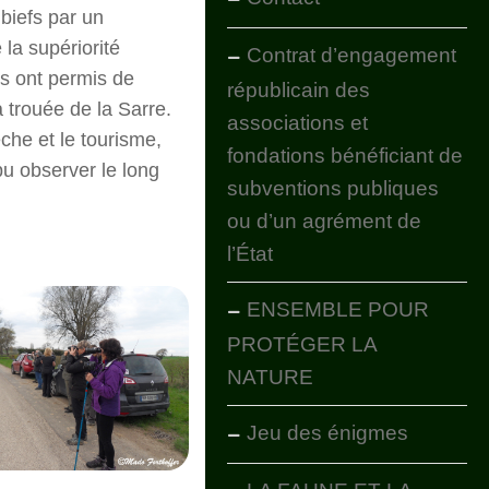
biefs par un
la supériorité
Contrat d’engagement
s ont permis de
républicain des
 trouée de la Sarre.
associations et
che et le tourisme,
fondations bénéficiant de
pu observer le long
subventions publiques
ou d’un agrément de
l’État
ENSEMBLE POUR
PROTÉGER LA
NATURE
Jeu des énigmes