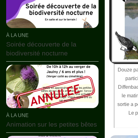
À LA UNE
Soirée découverte de la
biodiversité nocturne
Douze par
parti
Diffenbac
le matin
sortie a 
Le p
À LA UNE
Animation sur les petites bêtes