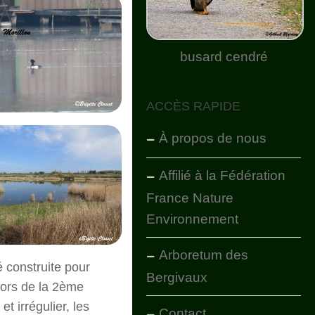
busard cendré
ACCÈS RAPIDE
À propos de nous
Affilié à la Fédération
France Nature
Environnement
Arboretum des
 construite pour
Bergivaux
lors de la 2ème
t irrégulier, les
Contact