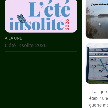
À LA UNE
L’été insolite 2026
«La ligne
établir u
guerre mon