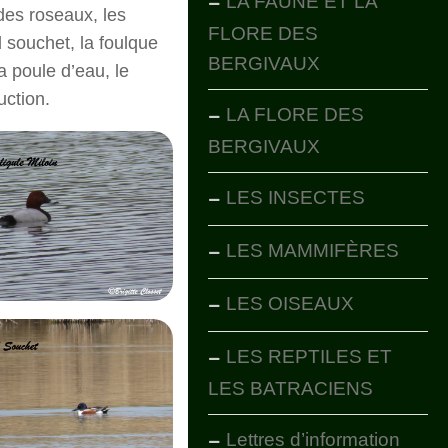
LA FAUNE ET LA
des roseaux, les
FLORE DES
d souchet, la foulque
BERGIVAUX
a poule d’eau, le
ction.
LA FLORE DES
BERGIVAUX
LES INSECTES
LES MAMMIFÈRES
LES OISEAUX
LES REPTILES ET
LES BATRACIENS
Lettres d’information