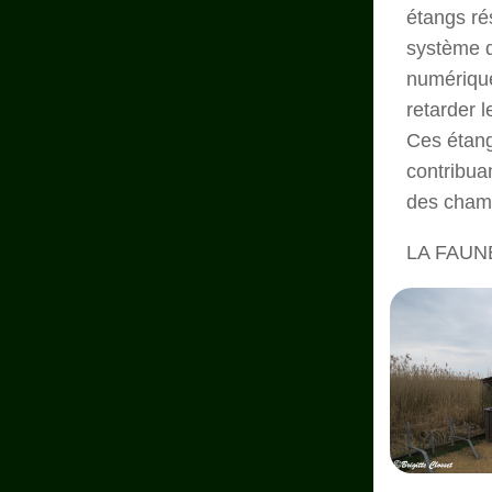
étangs ré
système d
numérique
retarder 
Ces étang
contribua
des champ
LA FAUN