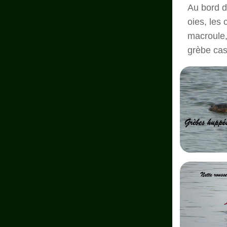
Au bord d
oies, les 
macroule, 
grèbe cas