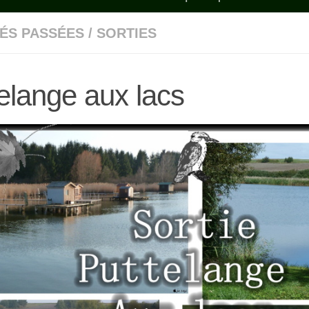
TÉS PASSÉES
/
SORTIES
elange aux lacs