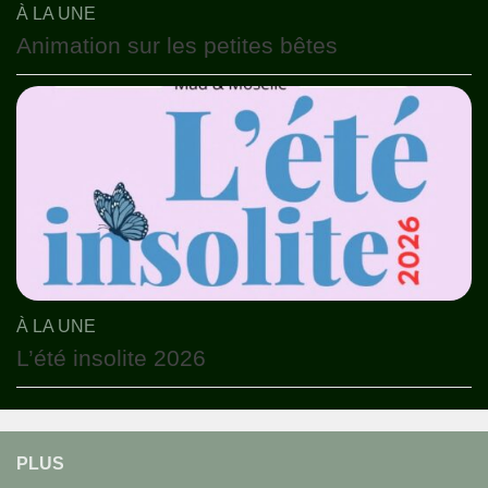
À LA UNE
Animation sur les petites bêtes
À LA UNE
L’été insolite 2026
PLUS