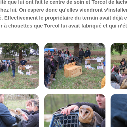
té que lui ont fait le centre de soin et Torcol de lâc
hez lui. On espère donc qu’elles viendront s’installe
. Effectivement le propriétaire du terrain avait déjà
r à chouettes que Torcol lui avait fabriqué et qui n’é