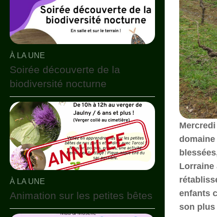
À LA UNE
Soirée découverte de la
biodiversité nocturne
Mercredi 
domaine 
blessées
Lorraine 
rétablis
À LA UNE
enfants 
Animation sur les petites bêtes
son plus