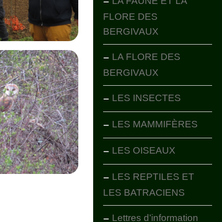
LA FAUNE ET LA
FLORE DES
BERGIVAUX
LA FLORE DES
BERGIVAUX
LES INSECTES
LES MAMMIFÈRES
LES OISEAUX
LES REPTILES ET
LES BATRACIENS
Lettres d’information