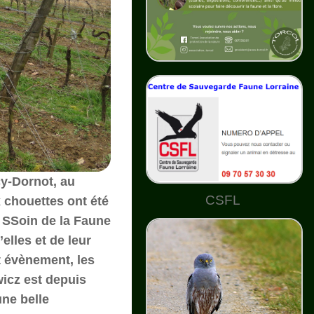
cy-Dornot, au
CSFL
 chouettes ont été
e SSoin de la Faune
elles et de leur
t évènement, les
icz est depuis
ne belle