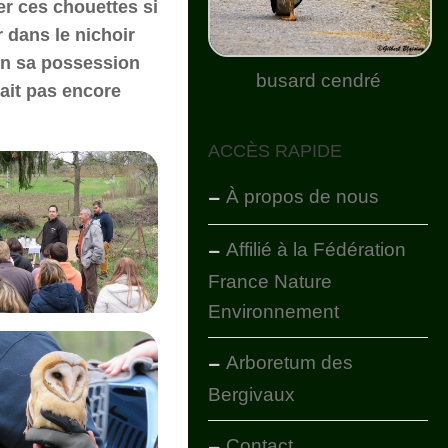
her ces chouettes si
r dans le nichoir
 en sa possession
busard cendré
tait pas encore
ACCÈS RAPIDE
À propos de nous
Affilié à la Fédération
France Nature
Environnement
Arboretum des
Bergivaux
Contact