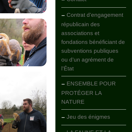
Contrat d’engagement
républicain des
associations et
fondations bénéficiant de
subventions publiques
ou d’un agrément de
l’État
ENSEMBLE POUR
PROTÉGER LA
NATURE
Jeu des énigmes