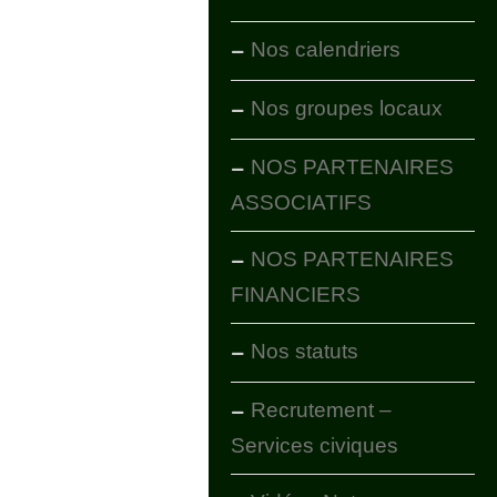
Nos calendriers
Nos groupes locaux
NOS PARTENAIRES
ASSOCIATIFS
NOS PARTENAIRES
FINANCIERS
Nos statuts
Recrutement –
Services civiques