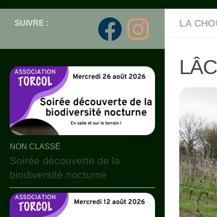
LA CHO
SUIVRE :
LÂC
NON CLASSÉ
Soirée découverte de la
biodiversité nocturne