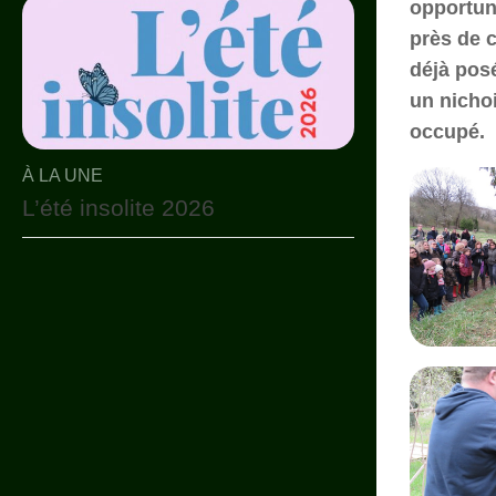
opportuni
près de c
déjà posé
un nichoi
occupé.
À LA UNE
L’été insolite 2026