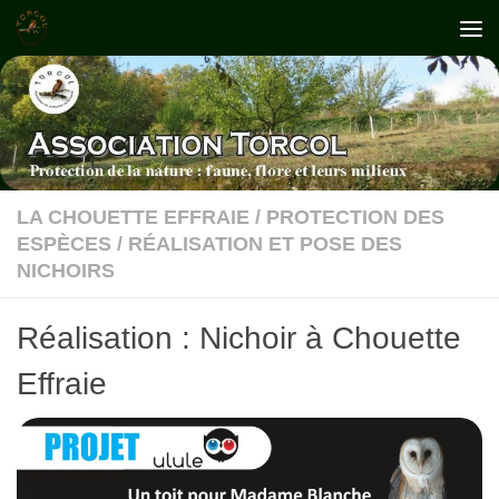
Skip to content
LA CHOUETTE EFFRAIE
/
PROTECTION DES
ESPÈCES
/
RÉALISATION ET POSE DES
NICHOIRS
Réalisation : Nichoir à Chouette
Effraie