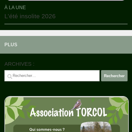
À LA UNE
L’été insolite 2026
PLUS
ARCHIVES :
Rechercher :