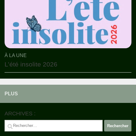
À LA UNE
L’été insolite 2026
PLUS
ARCHIVES :
Rechercher :