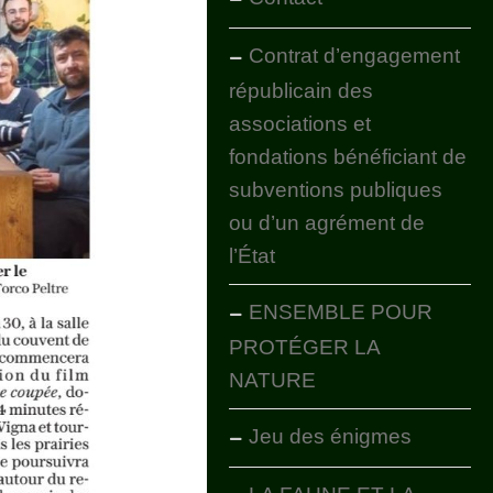
Contrat d’engagement
républicain des
associations et
fondations bénéficiant de
subventions publiques
ou d’un agrément de
l’État
ENSEMBLE POUR
PROTÉGER LA
NATURE
Jeu des énigmes