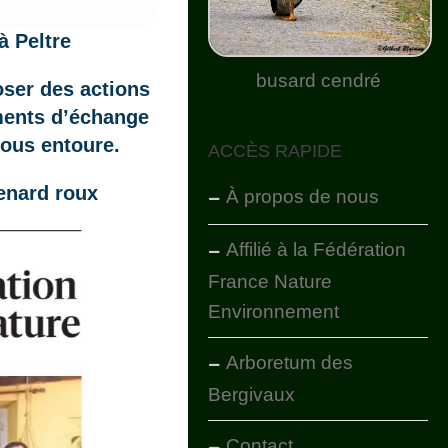
à Peltre
busard cendré
oser des actions
oments d’échange
nous entoure.
ACCÈS RAPIDE
enard roux
À propos de nous
Affilié à la Fédération
France Nature
Environnement
Arboretum des
Bergivaux
Contact