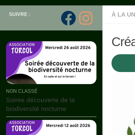
À LA U
SUIVRE :
Créa
NON CLASSÉ
Soirée découverte de la
biodiversité nocturne