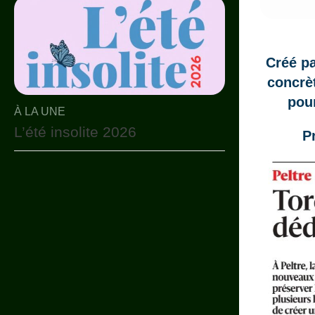
Créé pa
concrèt
pou
À LA UNE
L’été insolite 2026
P