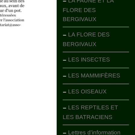
LA FAUNE ET LA
FLORE DES
BERGIVAUX
LA FLORE DES
BERGIVAUX
LES INSECTES
LES MAMMIFÈRES
LES OISEAUX
LES REPTILES ET
LES BATRACIENS
Lettres d’information