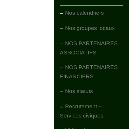
Nos calendriers
Nos groupes locaux
NOS PARTENAIRES
ASSOCIATIFS
NOS PARTENAIRES
FINANCIERS
Nos statuts
Recrutement –
Services civiques