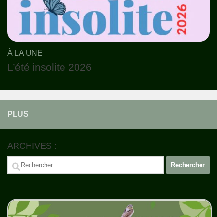
À LA UNE
L’été insolite 2026
PLUS
ARCHIVES :
Rechercher :