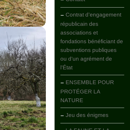
Contrat d’engagement
républicain des
associations et
fondations bénéficiant de
subventions publiques
ou d’un agrément de
l’État
ENSEMBLE POUR
PROTÉGER LA
NATURE
Jeu des énigmes