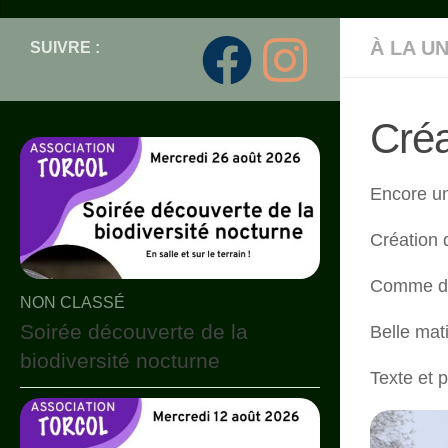
À LA U
SUIVRE :
Créa
Encore un
Création d
Comme d’h
NON CLASSÉ
Soirée découverte de la
Belle mat
biodiversité nocturne
Texte et p