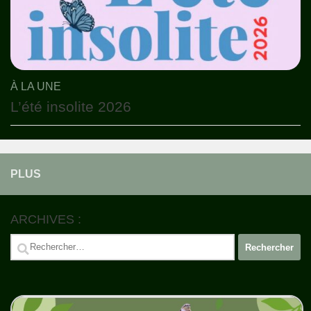
À LA UNE
L’été insolite 2026
PLUS
ARCHIVES :
Rechercher :