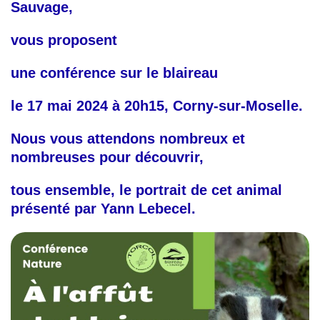
Sauvage,
vous proposent
une conférence
sur le blaireau
le 17 mai 2024 à 20h15, Corny-sur-Moselle.
Nous vous attendons nombreux et
nombreuses pour découvrir,
tous ensemble, le portrait de cet animal
présenté par Yann Lebecel.