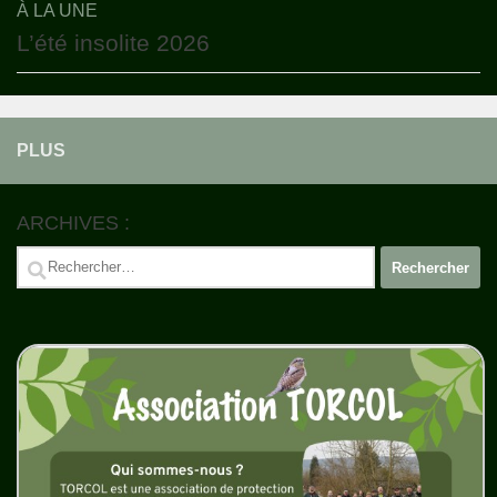
À LA UNE
L’été insolite 2026
PLUS
ARCHIVES :
Rechercher :